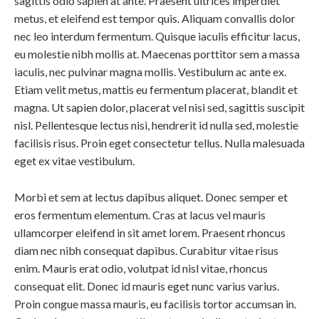
sagittis odio sapien at ante. Praesent ultrices imperdiet
metus, et eleifend est tempor quis. Aliquam convallis dolor
nec leo interdum fermentum. Quisque iaculis efficitur lacus,
eu molestie nibh mollis at. Maecenas porttitor sem a massa
iaculis, nec pulvinar magna mollis. Vestibulum ac ante ex.
Etiam velit metus, mattis eu fermentum placerat, blandit et
magna. Ut sapien dolor, placerat vel nisi sed, sagittis suscipit
nisl. Pellentesque lectus nisi, hendrerit id nulla sed, molestie
facilisis risus. Proin eget consectetur tellus. Nulla malesuada
eget ex vitae vestibulum.
Morbi et sem at lectus dapibus aliquet. Donec semper et
eros fermentum elementum. Cras at lacus vel mauris
ullamcorper eleifend in sit amet lorem. Praesent rhoncus
diam nec nibh consequat dapibus. Curabitur vitae risus
enim. Mauris erat odio, volutpat id nisl vitae, rhoncus
consequat elit. Donec id mauris eget nunc varius varius.
Proin congue massa mauris, eu facilisis tortor accumsan in.