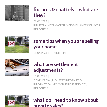
fixtures & chattels – what are
they?
01. 06. 2025
|
INDUSTRY INFORMATION
,
MCKAY BUSINESS SERVICES
,
RESIDENTIAL
some tips when you are selling
your home
01. 05. 2023
|
RESIDENTIAL
what are settlement
adjustments?
15. 05. 2022
|
COMMERCIAL
,
INDUSTRY INFORMATION
,
INFORMATION
,
MCKAY BUSINESS SERVICES
,
RESIDENTIAL
what do i need to know about
private sales?