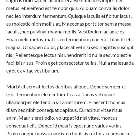
sagittis odio sapien at ante. Praesent ultrices imperdiet
metus, et eleifend est tempor quis. Aliquam convallis dolor
nec leo interdum fermentum. Quisque iaculis efficitur lacus,
eu molestie nibh mollis at. Maecenas porttitor sem a massa
iaculis, nec pulvinar magna mollis. Vestibulum ac ante ex.
Etiam velit metus, mattis eu fermentum placerat, blandit et
magna. Ut sapien dolor, placerat vel nisi sed, sagittis suscipit
nisl. Pellentesque lectus nisi, hendrerit id nulla sed, molestie
facilisis risus. Proin eget consectetur tellus. Nulla malesuada
eget ex vitae vestibulum.
Morbi et sem at lectus dapibus aliquet. Donec semper et
eros fermentum elementum. Cras at lacus vel mauris
ullamcorper eleifend in sit amet lorem. Praesent rhoncus
diam nec nibh consequat dapibus. Curabitur vitae risus
enim. Mauris erat odio, volutpat id nisl vitae, rhoncus
consequat elit. Donec id mauris eget nunc varius varius.
Proin congue massa mauris, eu facilisis tortor accumsan in.