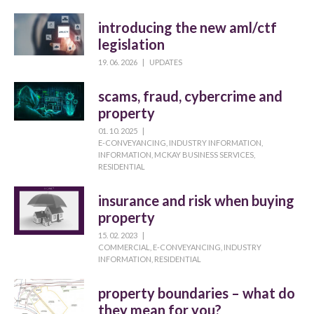
introducing the new aml/ctf
legislation
19. 06. 2026
|
UPDATES
scams, fraud, cybercrime and
property
01. 10. 2025
|
E-CONVEYANCING
,
INDUSTRY INFORMATION
,
INFORMATION
,
MCKAY BUSINESS SERVICES
,
RESIDENTIAL
insurance and risk when buying
property
15. 02. 2023
|
COMMERCIAL
,
E-CONVEYANCING
,
INDUSTRY
INFORMATION
,
RESIDENTIAL
property boundaries – what do
they mean for you?